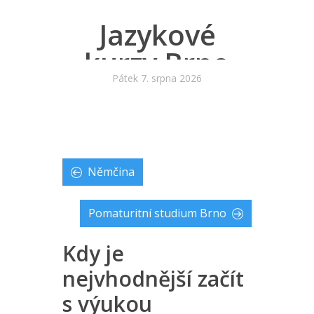
Jazykové
kurzy Brno
Pátek 7. srpna 2026
Němčina
Pomaturitní studium Brno
Kdy je
nejvhodnější začít
s výukou