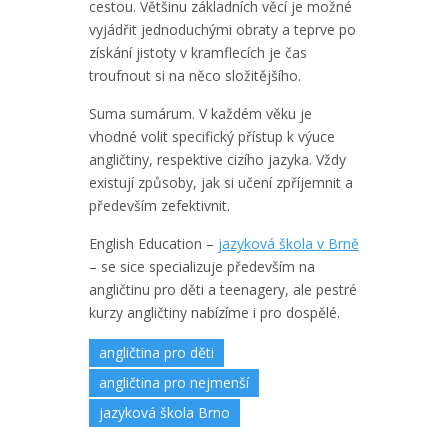
cestou. Většinu základních věcí je možné
vyjádřit jednoduchými obraty a teprve po
získání jistoty v kramflecích je čas
troufnout si na něco složitějšího.
Suma sumárum. V každém věku je
vhodné volit specifický přístup k výuce
angličtiny, respektive cizího jazyka. Vždy
existují způsoby, jak si učení zpříjemnit a
především zefektivnit.
English Education –
jazyková škola v Brně
– se sice specializuje především na
angličtinu pro děti a teenagery, ale pestré
kurzy angličtiny nabízíme i pro dospělé.
angličtina pro děti
angličtina pro nejmenší
jazyková škola Brno