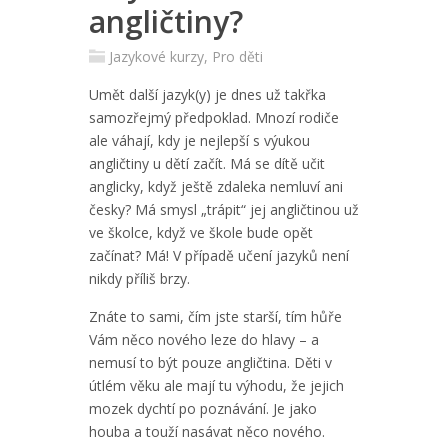
angličtiny?
Jazykové kurzy
,
Pro děti
Umět další jazyk(y) je dnes už takřka
samozřejmý předpoklad. Mnozí rodiče
ale váhají, kdy je nejlepší s výukou
angličtiny u dětí začít. Má se dítě učit
anglicky, když ještě zdaleka nemluví ani
česky? Má smysl „trápit“ jej angličtinou už
ve školce, když ve škole bude opět
začínat?
Má! V případě učení jazyků není
nikdy příliš brzy.
Znáte to sami, čím jste starší, tím hůře
Vám něco nového leze do hlavy – a
nemusí to být pouze angličtina. Děti v
útlém věku ale mají tu výhodu, že jejich
mozek dychtí po poznávání. Je jako
houba a touží nasávat něco nového.