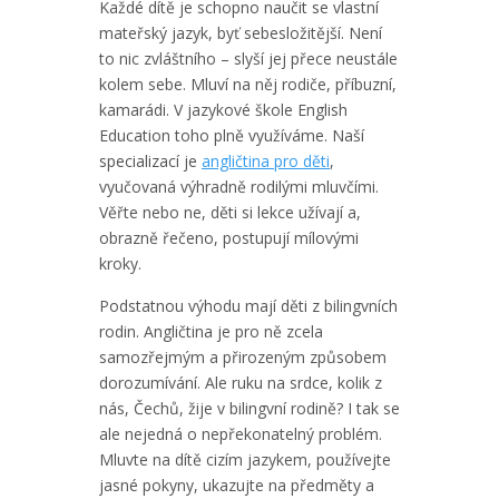
Každé dítě je schopno naučit se vlastní
mateřský jazyk, byť sebesložitější. Není
to nic zvláštního – slyší jej přece neustále
kolem sebe. Mluví na něj rodiče, příbuzní,
kamarádi. V jazykové škole English
Education toho plně využíváme. Naší
specializací je
angličtina pro děti
,
vyučovaná výhradně rodilými mluvčími.
Věřte nebo ne, děti si lekce užívají a,
obrazně řečeno, postupují mílovými
kroky.
Podstatnou výhodu mají děti z bilingvních
rodin. Angličtina je pro ně zcela
samozřejmým a přirozeným způsobem
dorozumívání. Ale ruku na srdce, kolik z
nás, Čechů, žije v bilingvní rodině? I tak se
ale nejedná o nepřekonatelný problém.
Mluvte na dítě cizím jazykem, používejte
jasné pokyny, ukazujte na předměty a