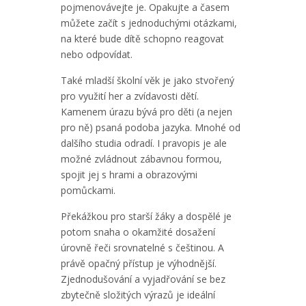
pojmenovávejte je. Opakujte a časem
můžete začít s jednoduchými otázkami,
na které bude dítě schopno reagovat
nebo odpovídat.
Také mladší školní věk je jako stvořený
pro využití her a zvídavosti dětí.
Kamenem úrazu bývá pro děti (a nejen
pro ně) psaná podoba jazyka. Mnohé od
dalšího studia odradí. I pravopis je ale
možné zvládnout zábavnou formou,
spojit jej s hrami a obrazovými
pomůckami.
Překážkou pro starší žáky a dospělé je
potom snaha o okamžité dosažení
úrovně řeči srovnatelné s češtinou. A
právě opačný přístup je výhodnější.
Zjednodušování a vyjadřování se bez
zbytečně složitých výrazů je ideální