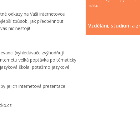
náku...
pětné odkazy na Vaši internetovou
ejlepší způsob, jak předběhnout
Vzdělání, studium a z
ás nic nestojí!
levanci (vyhledávače zvýhodňují
internetu velká poptávka po tématicky
 jazyková škola, potažmo jazykové
by jejich internetová prezentace
ko.cz.