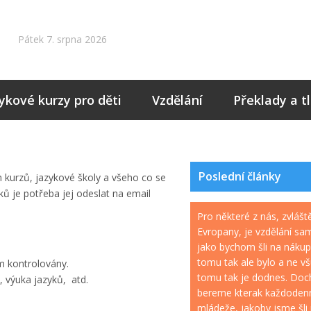
Pátek 7. srpna 2026
ykové kurzy pro děti
Vzdělání
Překlady a t
Poslední články
h kurzů, jazykové školy a všeho co se
ků je potřeba jej odeslat na email
Pro některé z nás, zvlášt
Evropany, je vzdělání sa
jako bychom šli na nákup
tomu tak ale bylo a ne v
ím kontrolovány.
tomu tak je dodnes. Doc
, výuka jazyků, atd.
bereme kterak každodenn
mládeže, jakoby jsme šli 