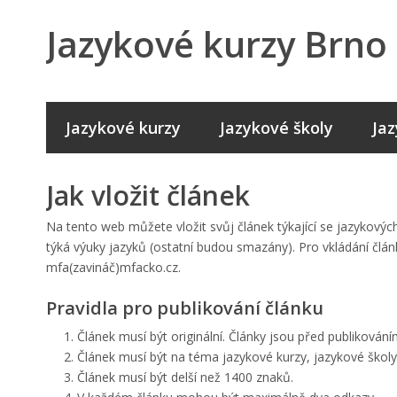
Jazykové kurzy Brno
Jazykové kurzy
Jazykové školy
Jaz
Jak vložit článek
Na tento web můžete vložit svůj článek týkající se jazykovýc
týká výuky jazyků (ostatní budou smazány). Pro vkládání člán
mfa(zavináč)mfacko.cz.
Pravidla pro publikování článku
Článek musí být originální. Články jsou před publikován
Článek musí být na téma jazykové kurzy, jazykové školy
Článek musí být delší než 1400 znaků.