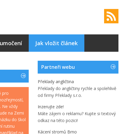
lumočení
Jak vložit článek
Partneři webu
Překlady angličtina
Překlady do angličtiny rychle a spolehlivě
ě pro
od firmy Překlady s.r.o.
mozřejmostí,
. Ne vždy
Inzerujte zde!
šude na Zemi
Máte zájem o reklamu? Kupte si textový
házku do škol
odkaz na této pozici!
í rutinu
Kácení stromů Brno
například na