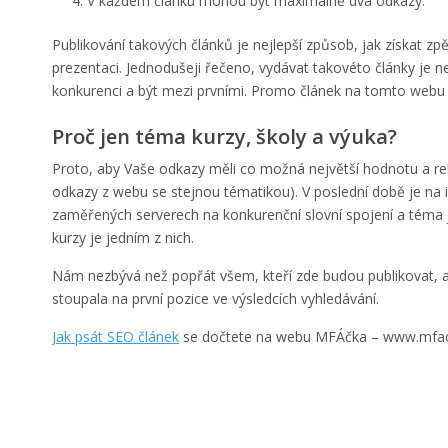
V každém článku mohou být maximálně dva odkazy.
Publikování takových článků je nejlepší způsob, jak získat z
prezentaci. Jednodušeji řečeno, vydávat takovéto články je n
konkurenci a být mezi prvními. Promo článek na tomto webu v
Proč jen téma kurzy, školy a výuka?
Proto, aby Vaše odkazy měli co možná největší hodnotu a re
odkazy z webu se stejnou tématikou). V poslední době je na 
zaměřených serverech na konkurenční slovní spojení a téma
kurzy je jedním z nich.
Nám nezbývá než popřát všem, kteří zde budou publikovat, a
stoupala na první pozice ve výsledcích vyhledávání.
Jak psát SEO článek
se dočtete na webu MFÁčka – www.mfac